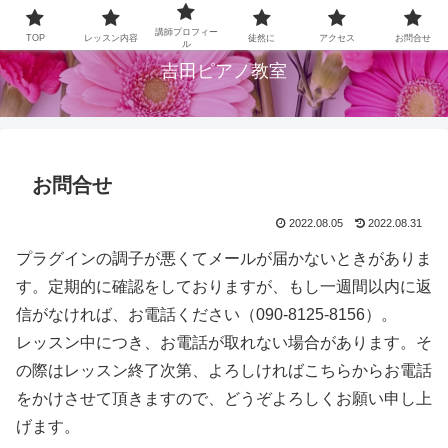
大阪府柏原市のピアノ教室です
講師プロフィー
TOP
レッスン内容
徒然に
アクセス
お問合せ
ル
吉田ピアノ教室
お問合せ
2022.08.05
2022.08.31
プラグインの調子が悪くてメールが届かないときがありま
す。定期的に確認をしておりますが、もし一週間以内に返
信がなければ、お電話ください（090-8125-8156）。
レッスン中につき、お電話が取れない場合があります。そ
の際はレッスン終了次第、よろしければこちらからお電話
をかけさせて頂きますので、どうぞよろしくお願い申し上
げます。