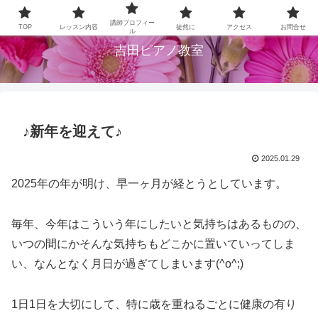
大阪府柏原市のピアノ教室です
講師プロフィー
TOP
レッスン内容
徒然に
アクセス
お問合せ
ル
吉田ピアノ教室
♪新年を迎えて♪
2025.01.29
2025年の年が明け、早一ヶ月が経とうとしています。
毎年、今年はこういう年にしたいと気持ちはあるものの、
いつの間にかそんな気持ちもどこかに置いていってしま
い、なんとなく月日が過ぎてしまいます(^o^;)
1日1日を大切にして、特に歳を重ねるごとに健康の有り