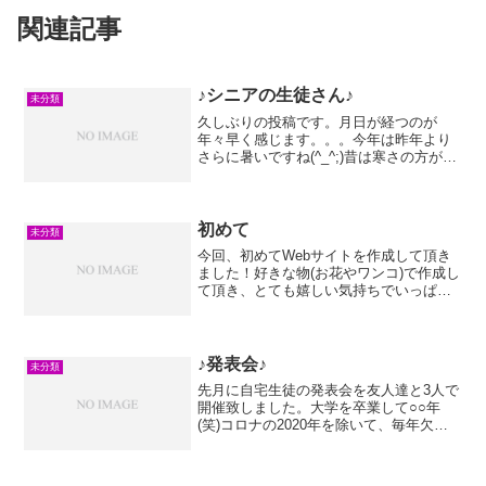
関連記事
♪シニアの生徒さん♪
未分類
久しぶりの投稿です。月日が経つのが
年々早く感じます。。。今年は昨年より
さらに暑いですね(^_^;)昔は寒さの方が苦
手でしたが、年齢と共に暑さの方が辛く
なってきました。。。美味しいビールを
飲みながら、この酷暑を乗り切りたいと
思います(^_^)...
初めて
未分類
今回、初めてWebサイトを作成して頂き
ました！好きな物(お花やワンコ)で作成し
て頂き、とても嬉しい気持ちでいっぱい
です♪思い起こせば、昔ピアノ講師に成り
立ての頃、ワープロで生徒募集のチラシ
を作り、それを一軒ずつポスティングを
したことをフッと...
♪発表会♪
未分類
先月に自宅生徒の発表会を友人達と3人で
開催致しました。大学を卒業して○○年
(笑)コロナの2020年を除いて、毎年欠か
さず開催出来るのは、出演して下さる生
徒さん達とご協力下さるそのご家族の皆
さんのおかげだと思っております。今年