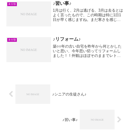
は生徒さんの娘さ...
♪習い事♪
未分類
1月は行く、2月は逃げる、3月は去るとは
よく言ったもので、この時期は特に1日1
日が早く感じますね。まだ寒さを感じる
ことが多いですが、時々暖かい日がある
と嬉しくなります♪桜が開花するのが今か
ら楽しみです♪この時期は季節と気持ちが
相まって何か新...
♪リフォーム♪
未分類
築○○年の古い自宅を昨年から何とかした
いと思い、今年思い切ってリフォームし
ました！！外観はほぼそのままでレトロ
な感じは否めませんが(^_^;)、中は新築の
ような感じになりました♪木の匂いがいい
ですね♪2階にピアノ部屋を作って頂き、
約10帖ほどの広さがあるので解放感があ
り、ライトブラウンの床と壁は白のクロ
スを張って頂いたので、全体的に柔らか
い雰囲気になっています。2ヶ月ほど自宅
でピアノを弾くことが出来なくて、スゴ
♪シニアの生徒さん♪
くピアノが弾きたい～～～～！！！と心
の底から思いました(笑)こんな気持ちにな
ったのは初めてです(^_^)ピアノが我が家
に戻って弾いた時は本当に気持ち良かっ
たですし、幸せを感じました♪この気持ち
♪習い事♪
を大切にして、これからも弾き続けてい
きたいですし、教えていけたらいいな！
と思っております。とてもステキなリフ